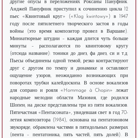
другие опусы в переложениях Роксаны Пануфник.
Анджей Пануфник приступил к сочинению цикла 12
пьес «Квинтовый круг» («Klag kwintowy») в 1947
году после пятилетнего творческого застоя в годы
войны (это время композитор провел в Варшаве).
Миниатюрные штудии – каждая длится чуть больше
минуты – располагаются по квинтовому кругу
(отсюда название): тоники до диез, фа диез, си и т.д.
Пьесы объединены одной темой, резко контрастируют
друг с другом по темпу и динамике и оставляют
ощущение узоров, неожиданно возникающих при
поворотах трубки калейдоскопа. В основе вокализов
для сопрано и рояля «Hommage à Chopin» лежат
народные мелодии области Мазовия, где родился
Шопен; на диске представлены три из пяти вокализов.
Пятичастная «Пентасоната», увидевшая свет в год 70-
летия композитора (1984), основана на пентатоновом
звукоряде, обрамлена частями в пятидольных размерах
(пента – пентатоника, пять частей, пять долей). В